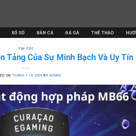
XỔ SỐ
BẮN CÁ
ĐÁ GÀ
THỂ THAO
HƯỚ
TIN TỨC
n Tảng Của Sự Minh Bạch Và Uy Tín
TED ON
THÁNG 1 19, 2026
BY
ADMIN