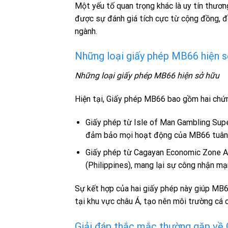
Một yếu tố quan trọng khác là uy tín thươn
được sự đánh giá tích cực từ cộng đồng, đồ
ngành.
Những loại giấy phép MB66 hiện s
Những loại giấy phép MB66 hiện sở hữu
Hiện tại, Giấy phép MB66 bao gồm hai chứn
Giấy phép từ Isle of Man Gambling Supe
đảm bảo mọi hoạt động của MB66 tuân t
Giấy phép từ Cagayan Economic Zone Au
(Philippines), mang lại sự công nhận mạ
Sự kết hợp của hai giấy phép này giúp MB6
tại khu vực châu Á, tạo nên môi trường cá 
Giải đáp thắc mắc thường gặp về