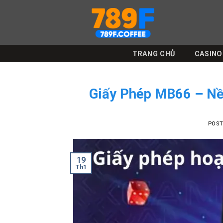
Skip
to
content
TRANG CHỦ
CASINO
Giấy Phép MB66 – Nề
POS
19
Th1