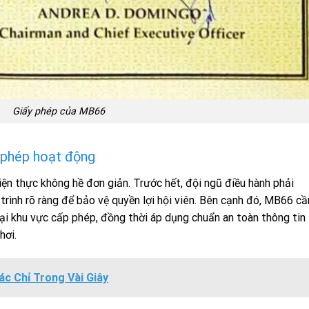
Giấy phép của MB66
 phép hoạt động
n thực không hề đơn giản. Trước hết, đội ngũ điều hành phải
trình rõ ràng để bảo vệ quyền lợi hội viên. Bên cạnh đó, MB66 cầ
tại khu vực cấp phép, đồng thời áp dụng chuẩn an toàn thông tin
hơi.
c Chỉ Trong Vài Giây