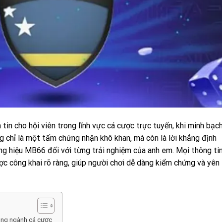
in cho hội viên trong lĩnh vực cá cược trực tuyến, khi minh bạc
g chỉ là một tấm chứng nhận khô khan, mà còn là lời khẳng định
ng hiệu MB66 đối với từng trải nghiệm của anh em. Mọi thông tin
c công khai rõ ràng, giúp người chơi dễ dàng kiểm chứng và yên
rong ngành cá cược