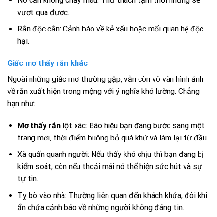
Nó cắn không chảy máu: Thử thách tạm thời nhưng sẽ
vượt qua được.
Rắn độc cắn: Cảnh báo về kẻ xấu hoặc mối quan hệ độc
hại.
Giấc mơ thấy rắn khác
Ngoài những giấc mơ thường gặp, vẫn còn vô vàn hình ảnh
về rắn xuất hiện trong mộng với ý nghĩa khó lường. Chẳng
hạn như:
Mơ thấy rắn
lột xác: Báo hiệu bạn đang bước sang một
trang mới, thời điểm buông bỏ quá khứ và làm lại từ đầu.
Xà quấn quanh người: Nếu thấy khó chịu thì bạn đang bị
kiểm soát, còn nếu thoải mái nó thể hiện sức hút và sự
tự tin.
Tỵ bò vào nhà: Thường liên quan đến khách khứa, đôi khi
ẩn chứa cảnh báo về những người không đáng tin.