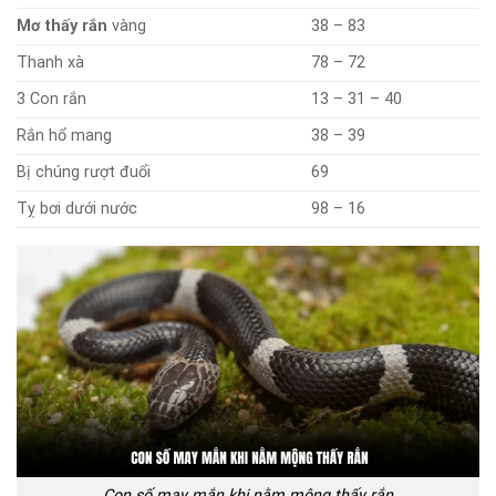
Mơ thấy rắn
vàng
38 – 83
Thanh xà
78 – 72
3 Con rắn
13 – 31 – 40
Rắn hổ mang
38 – 39
Bị chúng rượt đuổi
69
Tỵ bơi dưới nước
98 – 16
Con số may mắn khi nằm mộng thấy rắn