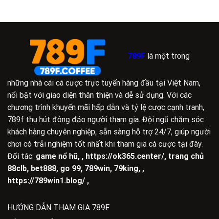
789F
là một trong
những nhà cái cá cược trực tuyến hàng đầu tại Việt Nam,
nổi bật với giao diện thân thiện và dễ sử dụng. Với các
chương trình khuyến mãi hấp dẫn và tỷ lệ cược cạnh tranh,
789f thu hút đông đảo người tham gia. Đội ngũ chăm sóc
khách hàng chuyên nghiệp, sẵn sàng hỗ trợ 24/7, giúp người
chơi có trải nghiệm tốt nhất khi tham gia cá cược tại đây.
Đối tác:
game nổ hũ
,
,
https://ok365.center/
,
trang chủ
88clb
,
bet888
,
go 99
,
789win
,
79king
, ,
https://789win1.blog/
,
HƯỚNG DẪN THAM GIA 789F