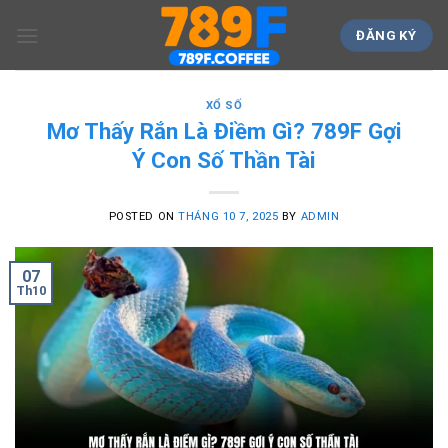
Skip
to
ĐĂNG KÝ
content
XỔ SỐ
Mơ Thấy Rắn Là Điềm Gì? 789F Gợi
Ý Con Số Thần Tài
POSTED ON
THÁNG 10 7, 2025
BY
ADMIN
07
Th10