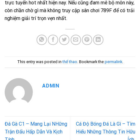
trực tuyến hot nhất hiện nay. Nếu cũng đam mê bộ môn này,
còn chần chờ gì mà không truy cập sân chơi 789F để có trải
nghiệm giải trí trọn vẹn nhất.
This entry was posted in
thể thao
. Bookmark the
permalink
.
ADMIN
Đá Gà C1 – Mang Lại NHững
Cá Độ Bóng Đá Là Gì – Tìm
Trận Đấu Hấp Dẫn Và Kịch
Hiểu Những Thông Tin Hữu
Tính
Ích