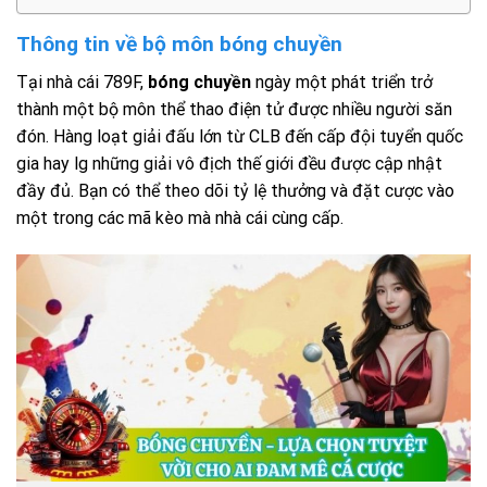
Thông tin về bộ môn bóng chuyền
Tại nhà cái 789F,
bóng chuyền
ngày một phát triển trở
thành một bộ môn thể thao điện tử được nhiều người săn
đón. Hàng loạt giải đấu lớn từ CLB đến cấp đội tuyển quốc
gia hay lg những giải vô địch thế giới đều được cập nhật
đầy đủ. Bạn có thể theo dõi tỷ lệ thưởng và đặt cược vào
một trong các mã kèo mà nhà cái cùng cấp.