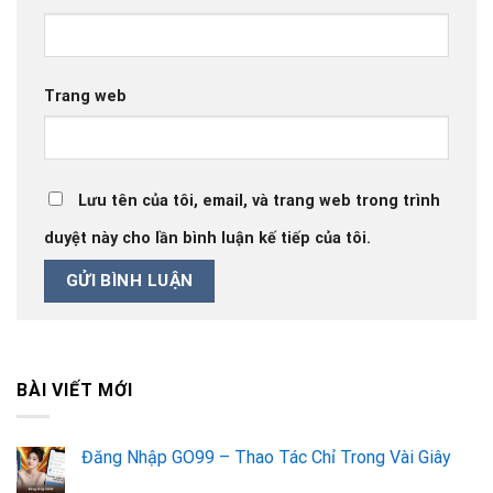
Trang web
Lưu tên của tôi, email, và trang web trong trình
duyệt này cho lần bình luận kế tiếp của tôi.
BÀI VIẾT MỚI
Đăng Nhập GO99 – Thao Tác Chỉ Trong Vài Giây