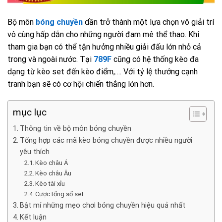
Bộ môn
bóng chuyền
dần trở thành một lựa chọn vô giải trí
vô cùng hấp dẫn cho những người đam mê thể thao. Khi
tham gia bạn có thể tận hưởng nhiều giải đấu lớn nhỏ cả
trong và ngoài nước. Tại
789F
cũng có hệ thống kèo đa
dạng từ kèo set đến kèo điểm,…. Với tỷ lệ thưởng cạnh
tranh bạn sẽ có cơ hội chiến thắng lớn hơn.
mục lục
Thông tin về bộ môn bóng chuyền
Tổng hợp các mã kèo bóng chuyền được nhiều người
yêu thích
Kèo châu Á
Kèo châu Âu
Kèo tài xỉu
Cược tổng số set
Bật mí những mẹo chơi bóng chuyền hiệu quả nhất
Kết luận