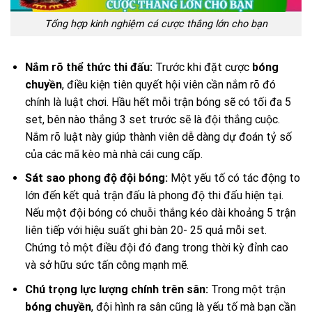
Tổng hợp kinh nghiệm cá cược thắng lớn cho bạn
Nắm rõ thể thức thi đấu:
Trước khi đặt cược
bóng
chuyền
, điều kiện tiên quyết hội viên cần nắm rõ đó
chính là luật chơi. Hầu hết mỗi trận bóng sẽ có tối đa 5
set, bên nào thắng 3 set trước sẽ là đội thắng cuộc.
Nắm rõ luật này giúp thành viên dễ dàng dự đoán tỷ số
của các mã kèo mà nhà cái cung cấp.
Sát sao phong độ đội bóng:
Một yếu tố có tác động to
lớn đến kết quả trận đấu là phong độ thi đấu hiện tại.
Nếu một đội bóng có chuỗi thắng kéo dài khoảng 5 trận
liên tiếp với hiệu suất ghi bàn 20- 25 quả mỗi set.
Chứng tỏ một điều đội đó đang trong thời kỳ đỉnh cao
và sở hữu sức tấn công mạnh mẽ.
Chú trọng lực lượng chính trên sân:
Trong một trận
bóng chuyền
, đội hình ra sân cũng là yếu tố mà bạn cần