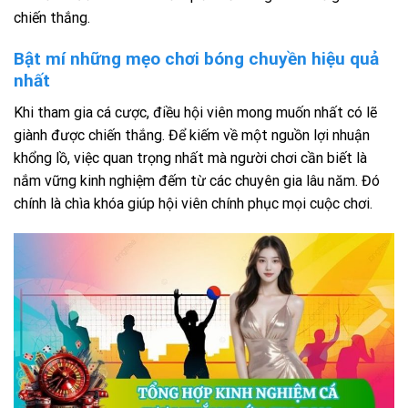
chiến thắng.
Bật mí những mẹo chơi bóng chuyền hiệu quả
nhất
Khi tham gia cá cược, điều hội viên mong muốn nhất có lẽ
giành được chiến thắng. Để kiếm về một nguồn lợi nhuận
khổng lồ, việc quan trọng nhất mà người chơi cần biết là
nắm vững kinh nghiệm đếm từ các chuyên gia lâu năm. Đó
chính là chìa khóa giúp hội viên chính phục mọi cuộc chơi.