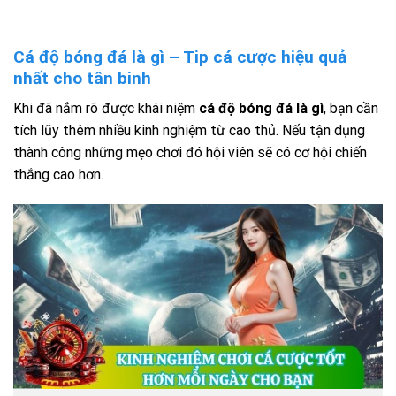
Cá độ bóng đá là gì – Tip cá cược hiệu quả
nhất cho tân binh
Khi đã nắm rõ được khái niệm
cá độ bóng đá là gì
, bạn cần
tích lũy thêm nhiều kinh nghiệm từ cao thủ. Nếu tận dụng
thành công những mẹo chơi đó hội viên sẽ có cơ hội chiến
thắng cao hơn.