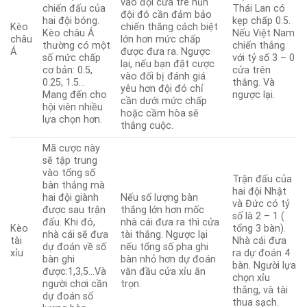
vào đội cửa trê hũn
chiến đấu của
Thái Lan có
đội đó cần đảm bảo
hai đội bóng.
kẹp chấp 0.5.
Kèo
chiến thắng cách biệt
Kèo châu Á
Nếu Việt Nam
châu
lớn hơn mức chấp
thường có một
chiến thắng
Á
được đưa ra. Ngược
số mức chấp
với tỷ số 3 – 0
lại, nếu bạn đặt cược
cơ bản: 0.5,
cửa trên
vào đối bị đánh giá
0.25, 1.5…
thắng. Và
yêu hơn đội đó chỉ
Mang đến cho
ngược lại.
cần dưới mức chấp
hội viên nhiều
hoặc cầm hòa sẽ
lựa chọn hơn
.
thắng cuộc.
Mã cược này
sẽ tập trung
vào tổng số
Trận đấu của
bàn thắng mà
hai đội Nhật
hai đội giành
Nếu số lượng bàn
và Đức có tỷ
được sau trận
thắng lớn hơn mốc
số là 2 – 1 (
đấu. Khi đó,
nhà cái đưa ra thì cửa
Kèo
tổng 3 bàn).
nhà cái sẽ đưa
tài thắng. Ngược lại
tài
Nhà cái đưa
dự đoán về số
nếu tổng số pha ghi
xỉu
ra dự đoán 4
bàn ghi
bàn nhỏ hơn dự đoán
bàn. Người lựa
được:1,3,5…Và
văn đầu cửa xỉu ăn
chọn xỉu
người chơi cần
trọn.
thắng, và tài
dự đoán số
thua sạch.