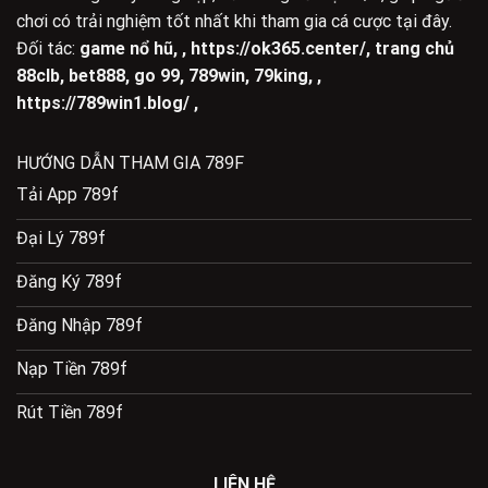
chơi có trải nghiệm tốt nhất khi tham gia cá cược tại đây.
Đối tác:
game nổ hũ
,
,
https://ok365.center/
,
trang chủ
88clb
,
bet888
,
go 99
,
789win
,
79king
, ,
https://789win1.blog/
,
HƯỚNG DẪN THAM GIA 789F
Tải App 789f
Đại Lý 789f
Đăng Ký 789f
Đăng Nhập 789f
Nạp Tiền 789f
Rút Tiền 789f
LIÊN HỆ