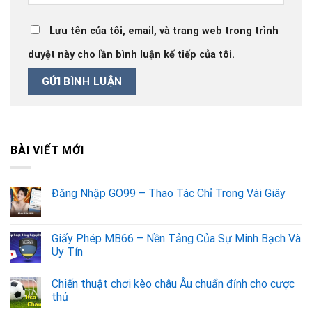
Lưu tên của tôi, email, và trang web trong trình
duyệt này cho lần bình luận kế tiếp của tôi.
BÀI VIẾT MỚI
Đăng Nhập GO99 – Thao Tác Chỉ Trong Vài Giây
Giấy Phép MB66 – Nền Tảng Của Sự Minh Bạch Và
Uy Tín
Chiến thuật chơi kèo châu Âu chuẩn đỉnh cho cược
thủ