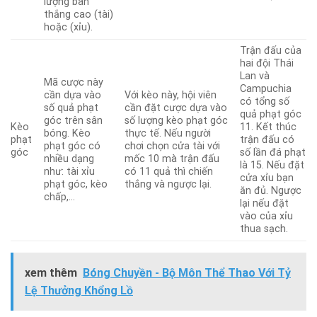
lượng bàn
thắng cao (tài)
hoặc (xỉu).
Trận đấu của
hai đội Thái
Lan và
Mã cược này
Campuchia
cần dựa vào
Với kèo này, hội viên
có tổng số
số quả phạt
cần đặt cược dựa vào
quả phạt góc
góc trên sân
số lượng kèo phạt góc
Kèo
11. Kết thúc
bóng. Kèo
thực tế. Nếu người
phạt
trận đấu có
phạt góc có
chơi chọn cửa tài với
góc
số lần đá phạt
nhiều dạng
mốc 10 mà trận đấu
là 15. Nếu đặt
như: tài xỉu
có 11 quả thì chiến
cửa xỉu bạn
phạt góc, kèo
thắng và ngược lại.
ăn đủ. Ngược
chấp,…
lại nếu đặt
vào của xỉu
thua sạch.
xem thêm
Bóng Chuyền - Bộ Môn Thể Thao Với Tỷ
Lệ Thưởng Khổng Lồ