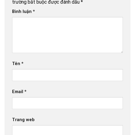
trường bắt buộc được đánh dấu
*
Bình luận
*
Tên
*
Email
*
Trang web