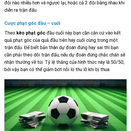
đội nào nhiều hơn và ngược lại, hoặc cả 2 đội bằng nhau khi
diễn ra trận đấu.
Cược phạt góc đầu – cuối
Theo
kèo phạt góc
đầu cuối này bạn cần căn cứ vào kết
quả phạt góc của quả đầu tiên hay cuối cùng trong một
trận đấu. Để biết bản thân dự đoán đúng hay sai thì bạn
cần phải theo dõi trận đấu, nếu dự đoán đúng chắc chắn sẽ
nhận thưởng về túi. Tỷ lệ thắng của hình thức này là 50/50,
bởi vậy bạn có thể giảm bớt nỗi lo thu lỗ khi bị thua.