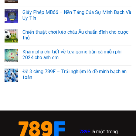
Giấy Phép MB66 – Nền Tảng Của Sự Minh Bạch Và
Uy Tín
Chiến thuật chơi kèo châu Âu chuẩn đỉnh cho cược
thủ
Khám phá chi tiết về tựa game bắn cá miễn phí
2024 cho anh em
Đề 3 càng 789F – Trải nghiệm lô đề minh bạch an
toàn
789F
là một trong