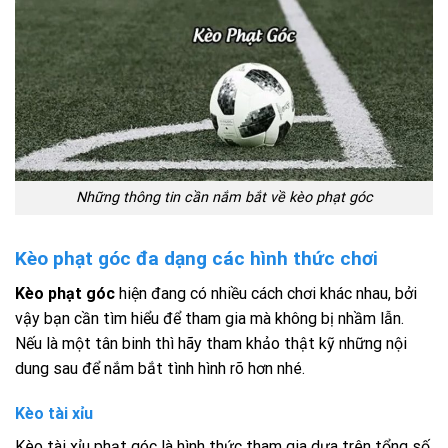
Những thông tin cần nắm bắt về kèo phạt góc
Kèo phạt góc đa dạng các hình thức chơi
Kèo phạt góc
hiện đang có nhiều cách chơi khác nhau, bởi
vậy bạn cần tìm hiểu để tham gia mà không bị nhầm lẫn.
Nếu là một tân binh thì hãy tham khảo thật kỹ những nội
dung sau để nắm bắt tình hình rõ hơn nhé.
Kèo tài xỉu
Kèo tài xỉu phạt góc là hình thức tham gia dựa trên tổng số