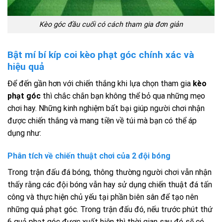
Kèo góc đầu cuối có cách tham gia đơn giản
Bật mí bí kíp coi kèo phạt góc chính xác và
hiệu quả
Để đến gần hơn với chiến thắng khi lựa chọn tham gia
kèo
phạt góc
thì chắc chắn bạn không thể bỏ qua những mẹo
chơi hay. Những kinh nghiệm bất bại giúp người chơi nhận
được chiến thắng và mang tiền về túi mà bạn có thể áp
dụng như:
Phân tích về chiến thuật chơi của 2 đội bóng
Trong trận đấu đá bóng, thông thường người chơi vẫn nhận
thấy rằng các đội bóng vẫn hay sử dụng chiến thuật đá tấn
công và thực hiện chủ yếu tại phần biên sân để tạo nên
những quả phạt góc. Trong trận đấu đó, nếu trước phút thứ
6 quả phạt góc được xuất hiện thì thời gian sau đó sẽ có