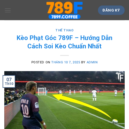
Skip
to
ĐĂNG KÝ
content
THỂ THAO
Kèo Phạt Góc 789F – Hướng Dẫn
Cách Soi Kèo Chuẩn Nhất
POSTED ON
THÁNG 10 7, 2025
BY
ADMIN
07
Th10