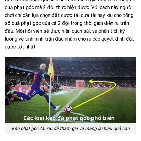
quả phạt góc mà 2 đội thực hiện được. Với cách này người
chơi chỉ cần lựa chọn đặt cược tải cửa tài hay xỉu cho tổng
số quả phạt góc của cả 2 đội trong thời gian diễn ra trận
đấu. Mỗi hội viên sẽ thực hiện quan sát và phân tích kỹ
lưỡng về tình hình trận đấu nhằm cho ra các quyết định đặt
cược tốt nhất.
Kèo phạt góc tài xỉu dễ tham gia và mang lại hiệu quả cao